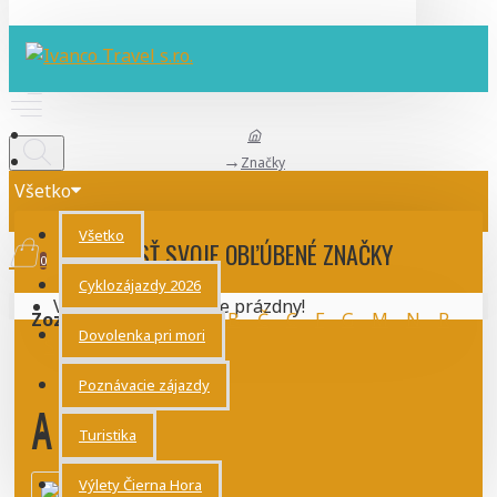
Značky
Všetko
Všetko
NÁJSŤ SVOJE OBĽÚBENÉ ZNAČKY
0
Cyklozájazdy 2026
Váš nákupný košík je prázdny!
Zoznam značiek:
A
B
Č
C
F
G
M
N
R
Dovolenka pri mori
S
Š
T
Poznávacie zájazdy
A
Turistika
Výlety Čierna Hora