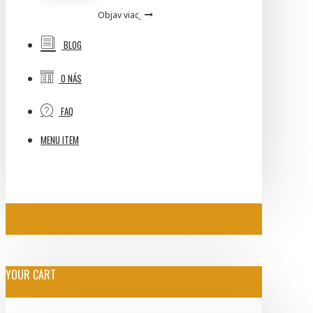
Objav viac
BLOG
O NÁS
FAQ
MENU ITEM
YOUR CART