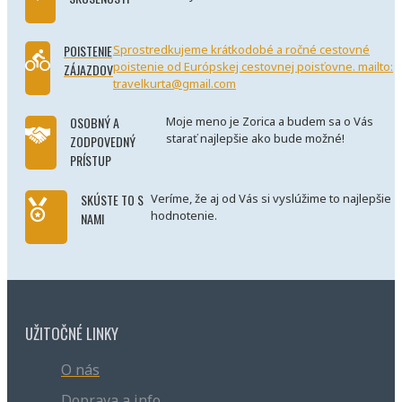
POISTENIE
Sprostredkujeme krátkodobé a ročné cestovné
poistenie od Európskej cestovnej poisťovne. mailto:
ZÁJAZDOV
travelkurta@gmail.com
OSOBNÝ A
Moje meno je Zorica a budem sa o Vás
starať najlepšie ako bude možné!
ZODPOVEDNÝ
PRÍSTUP
SKÚSTE TO S
Veríme, že aj od Vás si vyslúžime to najlepšie
hodnotenie.
NAMI
UŽITOČNÉ LINKY
O nás
Doprava a info