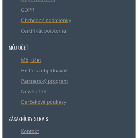
GDPR
Obchodné podmienky
Certifikát poistenia
MÔJ ÚČET
Môj účet
História objednávok
Partnerský program
Newsletter
Darčekové poukazy
ZÁKAZNÍCKY SERVIS
Kontakt