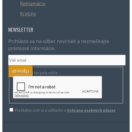
Reklamácie
Krajiny
NEWSLETTER
Prihláste sa na odber noviniek a nezmeškajte
prémiové informácie.
POŠLI
Zadajte kód do poľa nižšie
Prečítal(a) som si a súhlasím s
Ochrana osobných údajov