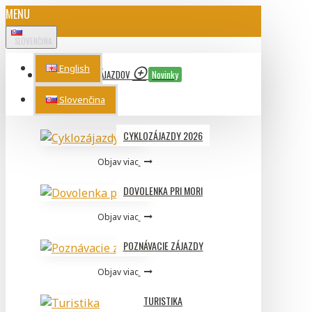
MENU
SLOVENČINA
English
PONUKA ZÁJAZDOV
Novinky
Slovenčina
TOP CATEGORIES
CYKLOZÁJAZDY 2026
Objav viac
DOVOLENKA PRI MORI
Objav viac
POZNÁVACIE ZÁJAZDY
Objav viac
TURISTIKA