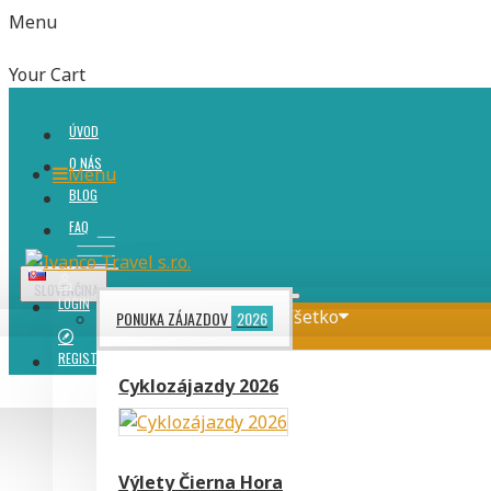
Menu
Your Cart
ÚVOD
O NÁS
Menu
BLOG
FAQ
SLOVENČINA
LOGIN
Všetko
PONUKA ZÁJAZDOV
2026
REGISTER
Cyklozájazdy 2026
Výlety Čierna Hora