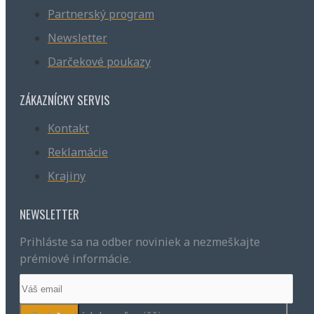
Partnerský program
Newsletter
Amalfi 2026 nové
Darčekové poukazy
Južné TIROLSKO JÚN
Južné TIROLSKO MAJ JÚN
ZÁKAZNÍCKY SERVIS
Lago di Garda
Kontakt
objavuj viac
Reklamácie
Krajiny
Nemecko
NEWSLETTER
Prihláste sa na odber noviniek a nezmeškajte
prémiové informácie.