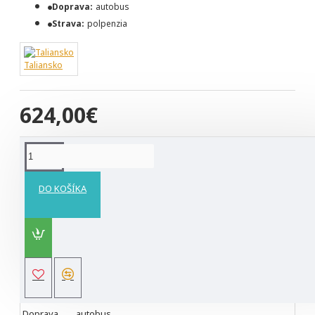
Doprava:
autobus
Strava:
polpenzia
Taliansko
624,00€
ZÁKLADNÉ INFORMÁCIE
DO KOŠÍKA
Informácie
Termín
22.6. - 28.6.2026
hotel Waldesruh /známy skvelou kuchyňou/ v obci
Ubytovanie
Viums neďaleko Brixenu /cca 90 km južne pod
Innsbruckom poceste do Bolzana/
hotelová polpenzia. Raňajky formou švédskych
Stravovanie
stolov a večera pozostávajúca z troch chodov +
bufet, pričom sa podávajú aj miestne špeciality.
Doprava
autobus