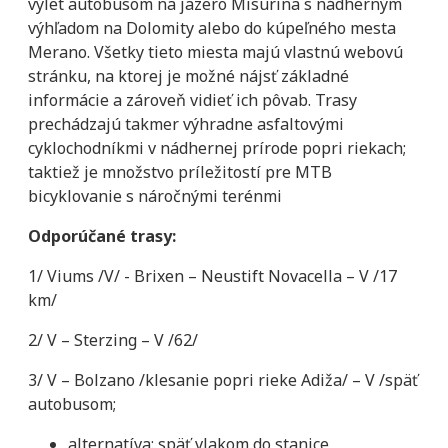
výlet autobusom na jazero Misurina s nádherným
výhľadom na Dolomity alebo do kúpeľného mesta
Merano. Všetky tieto miesta majú vlastnú webovú
stránku, na ktorej je možné nájsť základné
informácie a zároveň vidieť ich pôvab. Trasy
prechádzajú takmer výhradne asfaltovými
cyklochodníkmi v nádhernej prírode popri riekach;
taktiež je množstvo príležitostí pre MTB
bicyklovanie s náročnými terénmi
Odporúčané trasy:
1/ Viums /V/ - Brixen – Neustift Novacella – V /17
km/
2/ V – Sterzing – V /62/
3/ V – Bolzano /klesanie popri rieke Adiža/ – V /späť
autobusom;
alternatíva: späť vlakom do stanice