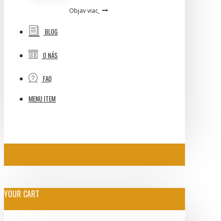
Objav viac
BLOG
O NÁS
FAQ
MENU ITEM
YOUR CART