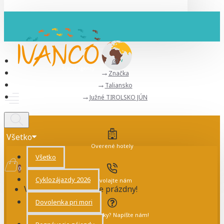
Značka
Taliansko
Južné TIROLSKO JÚN
Všetko
Overené hotely
Všetko
0
Cyklozájazdy 2026
Zavolajte nám
Váš nákupný košík je prázdny!
Dovolenka pri mori
Máte otázky? Napíšte nám!