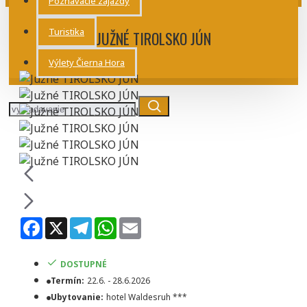
Poznávacie zájazdy
Turistika
JUŽNÉ TIROLSKO JÚN
Výlety Čierna Hora
Facebook
X
Telegram
WhatsApp
Email
DOSTUPNÉ
Termín:
22.6. - 28.6.2026
Ubytovanie:
hotel Waldesruh ***