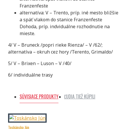
Franzenfeste
alternatíva: V – Trento, príp. iné mesto bližšie
a späť vlakom do stanice Franzenfeste
Dohoda, príp. indviduálne rozhodnutie na
mieste.
4/ V – Bruneck /popri rieke Rienza/ – V /62/;
alternatíva – okruh cez hory /Terento, Grimaldo/
5/ V – Brixen – Luson – V /40/
6/ individuálne trasy
SÚVISIACE PRODUKTY
ĽUDIA TIEŽ KÚPILI
Toskánsko Jún