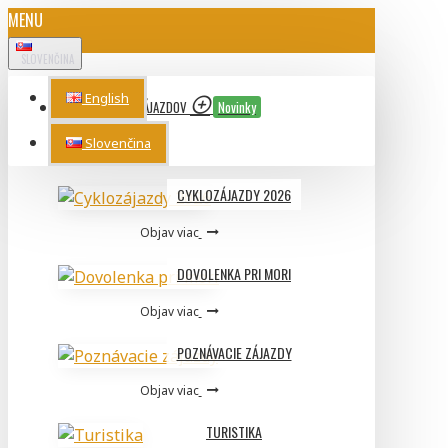
MENU
SLOVENČINA
English
PONUKA ZÁJAZDOV
Novinky
Slovenčina
TOP CATEGORIES
CYKLOZÁJAZDY 2026
Objav viac
DOVOLENKA PRI MORI
Objav viac
POZNÁVACIE ZÁJAZDY
Objav viac
TURISTIKA