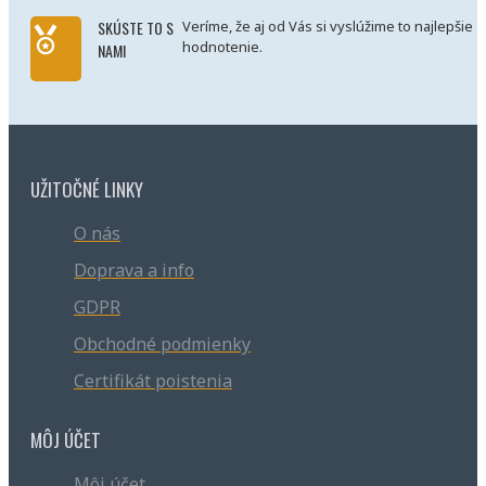
SKÚSTE TO S
Veríme, že aj od Vás si vyslúžime to najlepšie
hodnotenie.
NAMI
UŽITOČNÉ LINKY
O nás
Doprava a info
GDPR
Obchodné podmienky
Certifikát poistenia
MÔJ ÚČET
Môj účet