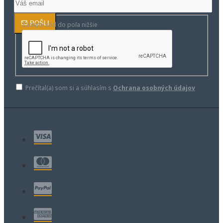
POŠLI
Zadajte kód do poľa nižšie
Prečítal(a) som si a súhlasím s
Ochrana osobných údajov